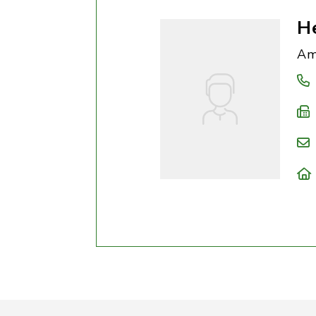
He
Am