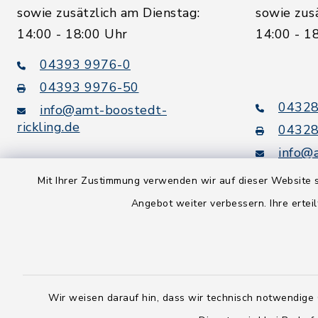
sowie zusätzlich am Dienstag:
sowie zus
14:00 - 18:00 Uhr
14:00 - 1
04393 9976-0
04393 9976-50
04328
info@amt-boostedt-
rickling.de
04328
info@
rickling.d
Digitaler
Mit Ihrer Zustimmung verwenden wir auf dieser Website s
Rechnungsversand:
Angebot weiter verbessern. Ihre erteil
Leitweg-ID: 010605063-0000-
25
Peppol-ID: 0204:01-Kommunen-
27
Wir weisen darauf hin, dass wir technisch notwendige 