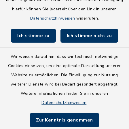
hierfür können Sie jederzeit über den Link in unseren
Holsteiner Auenland
Datenschutzhinweisen
widerrufen.
Land Schleswig-Holstein
Ich stimme zu
Ich stimme nicht zu
Fundbüro
Wir weisen darauf hin, dass wir technisch notwendige
Cookies einsetzen, um eine optimale Darstellung unserer
Website zu ermöglichen. Die Einwilligung zur Nutzung
Kontakt
weiterer Dienste wird bei Bedarf gesondert abgefragt.
Weitere Informationen finden Sie in unseren
Barrierefreiheit
Datenschutzhinweisen
.
Datenschutz
Zur Kenntnis genommen
Impressum