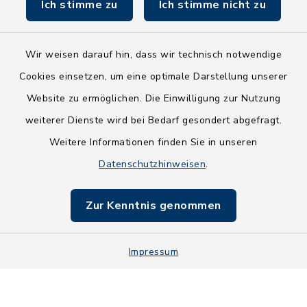
Ich stimme zu
Ich stimme nicht zu
Fundbüro
Wir weisen darauf hin, dass wir technisch notwendige
Cookies einsetzen, um eine optimale Darstellung unserer
Website zu ermöglichen. Die Einwilligung zur Nutzung
Kontakt
weiterer Dienste wird bei Bedarf gesondert abgefragt.
Weitere Informationen finden Sie in unseren
Barrierefreiheit
Datenschutzhinweisen
.
Datenschutz
Zur Kenntnis genommen
Impressum
Impressum
Sitemap
Cookie-Einstellungen