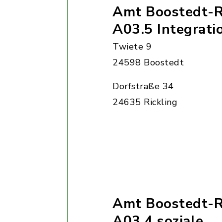
Amt Boostedt-Ri
A03.5 Integrati
Twiete 9
24598 Boostedt
Dorfstraße 34
24635 Rickling
Amt Boostedt-Ri
A03.4 soziale