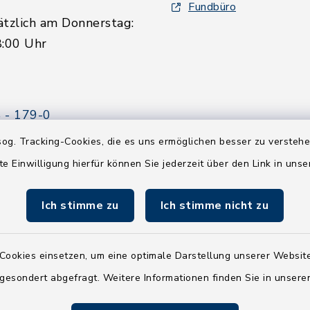
Fundbüro
ätzlich am Donnerstag:
8:00 Uhr
 - 179-0
 - 179-44
og. Tracking-Cookies, die es uns ermöglichen besser zu versteh
amt-boostedt-
te Einwilligung hierfür können Sie jederzeit über den Link in uns
e
Ich stimme zu
Ich stimme nicht zu
Cookies einsetzen, um eine optimale Darstellung unserer Website
 gesondert abgefragt. Weitere Informationen finden Sie in unser