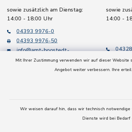
sowie zusätzlich am Dienstag:
sowie zus
14:00 - 18:00 Uhr
14:00 - 1
04393 9976-0
04393 9976-50
04328
info@amt-boostedt-
rickling.de
04328
Mit Ihrer Zustimmung verwenden wir auf dieser Website s
info@
Angebot weiter verbessern. Ihre erteil
rickling.d
Digitaler
Rechnungsversand:
Leitweg-ID: 010605063-0000-
25
Wir weisen darauf hin, dass wir technisch notwendige 
Peppol-ID: 0204:01-Kommunen-
Dienste wird bei Bedarf
27