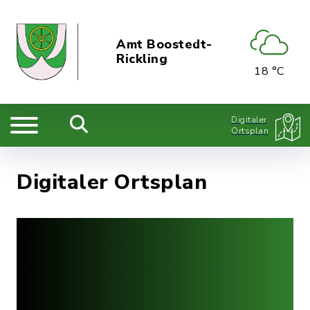
Amt Boostedt-
Rickling
18 °C
Digitaler
Ortsplan
Digitaler Ortsplan