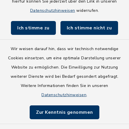
hierfür können Sie jederzeit über den Link in unseren
Holsteiner Auenland
Datenschutzhinweisen
widerrufen.
Land Schleswig-Holstein
Ich stimme zu
Ich stimme nicht zu
Fundbüro
Wir weisen darauf hin, dass wir technisch notwendige
Cookies einsetzen, um eine optimale Darstellung unserer
Website zu ermöglichen. Die Einwilligung zur Nutzung
Kontakt
weiterer Dienste wird bei Bedarf gesondert abgefragt.
Weitere Informationen finden Sie in unseren
Barrierefreiheit
Datenschutzhinweisen
.
Datenschutz
Zur Kenntnis genommen
Impressum