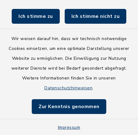
Land Schleswig-Holstein
Ich stimme zu
Ich stimme nicht zu
Fundbüro
Wir weisen darauf hin, dass wir technisch notwendige
Cookies einsetzen, um eine optimale Darstellung unserer
Website zu ermöglichen. Die Einwilligung zur Nutzung
Kontakt
weiterer Dienste wird bei Bedarf gesondert abgefragt.
Weitere Informationen finden Sie in unseren
Barrierefreiheit
Datenschutzhinweisen
.
Datenschutz
Zur Kenntnis genommen
Impressum
Impressum
Sitemap