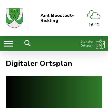
Amt Boostedt-
Rickling
16 °C
Digitaler
Ortsplan
Digitaler Ortsplan