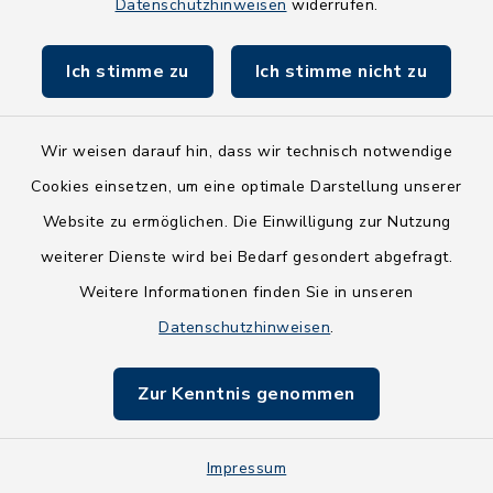
Datenschutzhinweisen
widerrufen.
Land Schleswig-Holstein
Ich stimme zu
Ich stimme nicht zu
Fundbüro
Wir weisen darauf hin, dass wir technisch notwendige
Cookies einsetzen, um eine optimale Darstellung unserer
Website zu ermöglichen. Die Einwilligung zur Nutzung
Kontakt
weiterer Dienste wird bei Bedarf gesondert abgefragt.
Weitere Informationen finden Sie in unseren
Barrierefreiheit
Datenschutzhinweisen
.
Datenschutz
Zur Kenntnis genommen
Impressum
Impressum
Sitemap