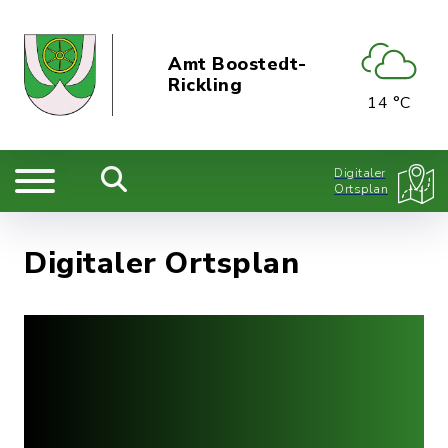
Amt Boostedt-
Rickling
14 °C
Digitaler
Ortsplan
Digitaler Ortsplan