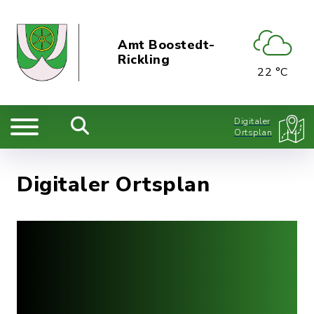
Amt Boostedt-
Rickling
22 °C
Digitaler
Ortsplan
Digitaler Ortsplan