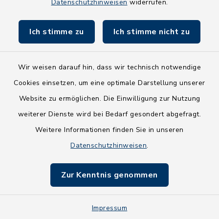
Datenschutzhinweisen
widerrufen.
Land Schleswig-Holstein
Ich stimme zu
Ich stimme nicht zu
Fundbüro
Wir weisen darauf hin, dass wir technisch notwendige
Cookies einsetzen, um eine optimale Darstellung unserer
Website zu ermöglichen. Die Einwilligung zur Nutzung
Kontakt
weiterer Dienste wird bei Bedarf gesondert abgefragt.
Weitere Informationen finden Sie in unseren
Barrierefreiheit
Datenschutzhinweisen
.
Datenschutz
Zur Kenntnis genommen
Impressum
Impressum
Sitemap