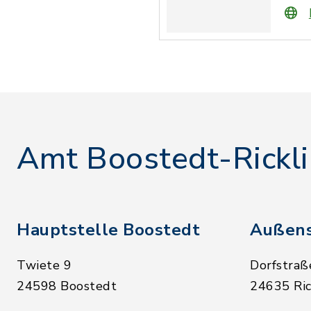
Amt Boostedt-Rickl
Hauptstelle Boostedt
Außens
Twiete 9
Dorfstraß
24598 Boostedt
24635 Ric