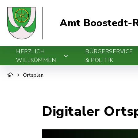
Amt Boostedt-R
HERZLICH
BÜRGERSERVICE
WILLKOMMEN
& POLITIK
Ortsplan
Digitaler Orts