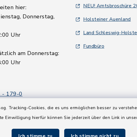
NEU! Amtsbroschüre 
iten hier:
ienstag, Donnerstag,
Holsteiner Auenland
Land Schleswig-Holste
2:00 Uhr
Fundbüro
ätzlich am Donnerstag:
8:00 Uhr
 - 179-0
 - 179-44
og. Tracking-Cookies, die es uns ermöglichen besser zu versteh
amt-boostedt-
te Einwilligung hierfür können Sie jederzeit über den Link in uns
e
Ich stimme zu
Ich stimme nicht zu