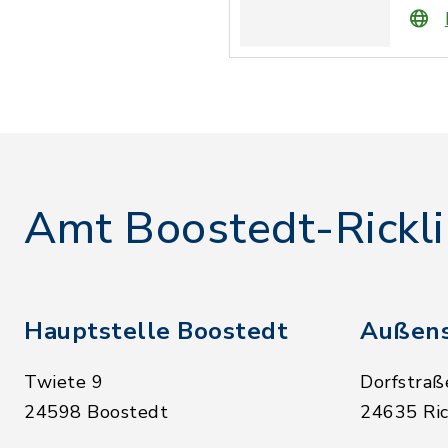
Amt Boostedt-Rickl
Hauptstelle Boostedt
Außens
Twiete 9
Dorfstraß
24598 Boostedt
24635 Ric