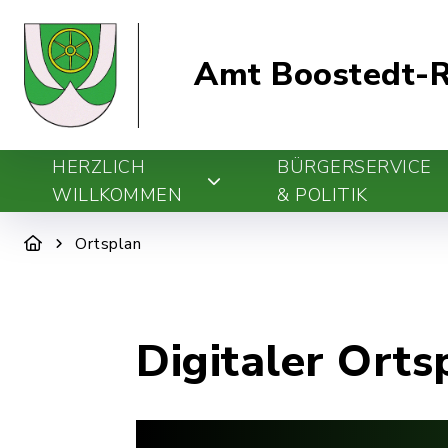
Amt Boostedt-R
HERZLICH
BÜRGERSERVICE
WILLKOMMEN
& POLITIK
Ortsplan
Digitaler Orts