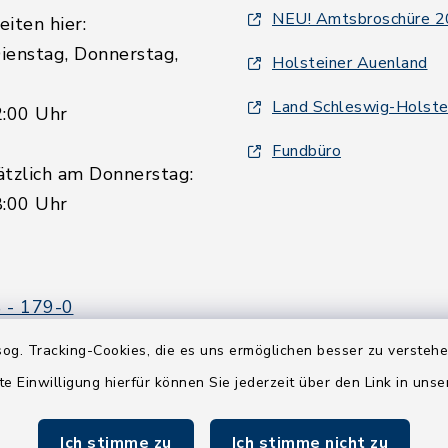
NEU! Amtsbroschüre 
iten hier:
ienstag, Donnerstag,
Holsteiner Auenland
Land Schleswig-Holste
2:00 Uhr
Fundbüro
ätzlich am Donnerstag:
8:00 Uhr
 - 179-0
 - 179-44
og. Tracking-Cookies, die es uns ermöglichen besser zu versteh
amt-boostedt-
te Einwilligung hierfür können Sie jederzeit über den Link in uns
e
Ich stimme zu
Ich stimme nicht zu