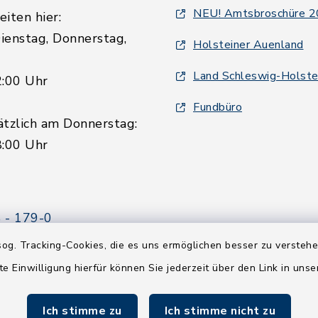
NEU! Amtsbroschüre 
iten hier:
ienstag, Donnerstag,
Holsteiner Auenland
Land Schleswig-Holste
2:00 Uhr
Fundbüro
ätzlich am Donnerstag:
8:00 Uhr
 - 179-0
 - 179-44
og. Tracking-Cookies, die es uns ermöglichen besser zu versteh
amt-boostedt-
te Einwilligung hierfür können Sie jederzeit über den Link in uns
e
Ich stimme zu
Ich stimme nicht zu