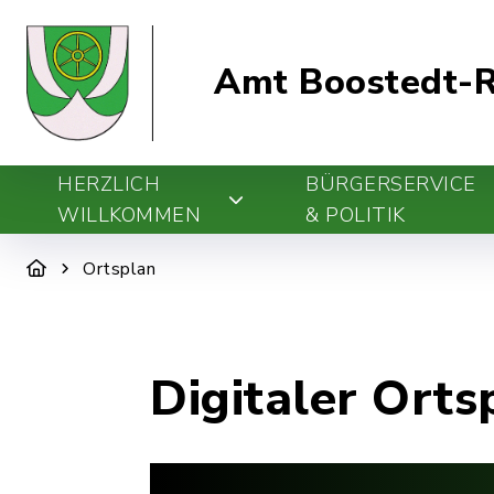
Amt Boostedt-R
HERZLICH
BÜRGERSERVICE
WILLKOMMEN
& POLITIK
Ortsplan
Digitaler Orts