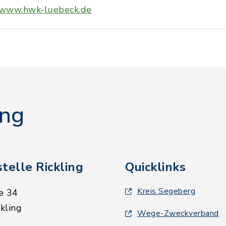
www.hwk-luebeck.de
ing
telle Rickling
Quicklinks
Kreis Segeberg
e 34
kling
Wege-Zweckverband