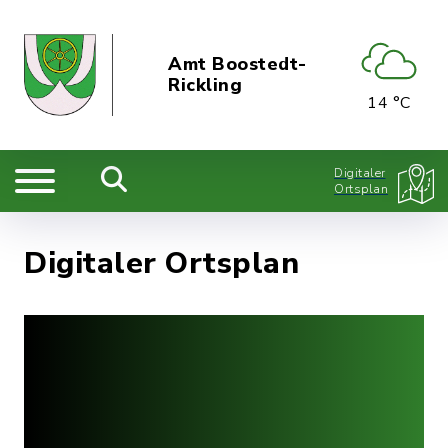
Amt Boostedt-
Rickling
14 °C
Digitaler
Ortsplan
Digitaler Ortsplan