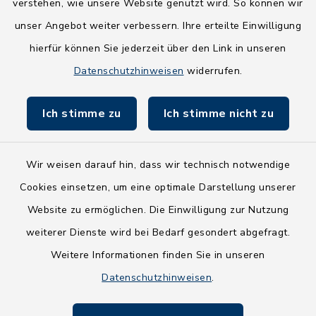
verstehen, wie unsere Website genutzt wird. So können wir
NEU! Amtsbroschüre 2026
unser Angebot weiter verbessern. Ihre erteilte Einwilligung
hierfür können Sie jederzeit über den Link in unseren
Holsteiner Auenland
Datenschutzhinweisen
widerrufen.
Land Schleswig-Holstein
Ich stimme zu
Ich stimme nicht zu
Fundbüro
Wir weisen darauf hin, dass wir technisch notwendige
Cookies einsetzen, um eine optimale Darstellung unserer
Website zu ermöglichen. Die Einwilligung zur Nutzung
Kontakt
weiterer Dienste wird bei Bedarf gesondert abgefragt.
Weitere Informationen finden Sie in unseren
Barrierefreiheit
Datenschutzhinweisen
.
Datenschutz