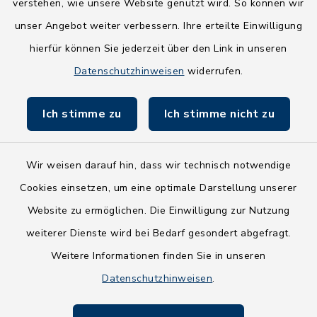
verstehen, wie unsere Website genutzt wird. So können wir
NEU! Amtsbroschüre 2026
unser Angebot weiter verbessern. Ihre erteilte Einwilligung
hierfür können Sie jederzeit über den Link in unseren
Holsteiner Auenland
Datenschutzhinweisen
widerrufen.
Land Schleswig-Holstein
Ich stimme zu
Ich stimme nicht zu
Fundbüro
Wir weisen darauf hin, dass wir technisch notwendige
Cookies einsetzen, um eine optimale Darstellung unserer
Website zu ermöglichen. Die Einwilligung zur Nutzung
Kontakt
weiterer Dienste wird bei Bedarf gesondert abgefragt.
Weitere Informationen finden Sie in unseren
Barrierefreiheit
Datenschutzhinweisen
.
Datenschutz