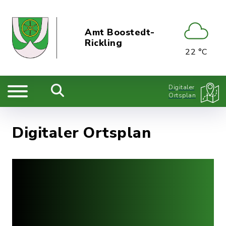
Amt Boostedt-
Rickling
22 °C
Digitaler
Ortsplan
Digitaler Ortsplan