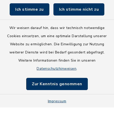
Land Schleswig-Holstein
Ich stimme zu
Ich stimme nicht zu
Fundbüro
Wir weisen darauf hin, dass wir technisch notwendige
Cookies einsetzen, um eine optimale Darstellung unserer
Website zu ermöglichen. Die Einwilligung zur Nutzung
Kontakt
weiterer Dienste wird bei Bedarf gesondert abgefragt.
Weitere Informationen finden Sie in unseren
Barrierefreiheit
Datenschutzhinweisen
.
Datenschutz
Zur Kenntnis genommen
Impressum
Impressum
Sitemap