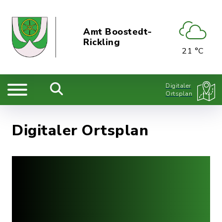
Amt Boostedt-
Rickling
21 °C
Digitaler
Ortsplan
Digitaler Ortsplan