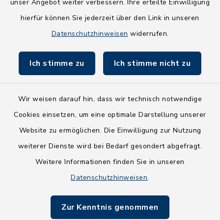
NEU! Amtsbroschüre 2026
unser Angebot weiter verbessern. Ihre erteilte Einwilligung
hierfür können Sie jederzeit über den Link in unseren
Holsteiner Auenland
Datenschutzhinweisen
widerrufen.
Land Schleswig-Holstein
Ich stimme zu
Ich stimme nicht zu
Fundbüro
Wir weisen darauf hin, dass wir technisch notwendige
Cookies einsetzen, um eine optimale Darstellung unserer
Website zu ermöglichen. Die Einwilligung zur Nutzung
Kontakt
weiterer Dienste wird bei Bedarf gesondert abgefragt.
Weitere Informationen finden Sie in unseren
Barrierefreiheit
Datenschutzhinweisen
.
Datenschutz
Zur Kenntnis genommen
Impressum