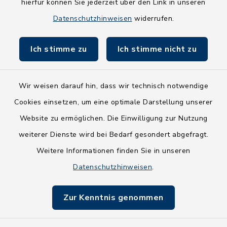
hierfür können Sie jederzeit über den Link in unseren
Holsteiner Auenland
Datenschutzhinweisen
widerrufen.
Land Schleswig-Holstein
Ich stimme zu
Ich stimme nicht zu
Fundbüro
Wir weisen darauf hin, dass wir technisch notwendige
Cookies einsetzen, um eine optimale Darstellung unserer
Website zu ermöglichen. Die Einwilligung zur Nutzung
Kontakt
weiterer Dienste wird bei Bedarf gesondert abgefragt.
Weitere Informationen finden Sie in unseren
Barrierefreiheit
Datenschutzhinweisen
.
Datenschutz
Zur Kenntnis genommen
Impressum