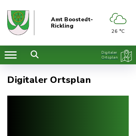
Amt Boostedt-
Rickling
26 °C
Digitaler
Ortsplan
Digitaler Ortsplan