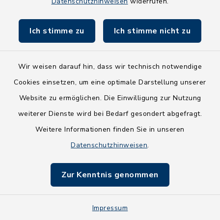
Datenschutzhinweisen
widerrufen.
Möhlenkoppel 21, 24635
Rickling
Ich stimme zu
Ich stimme nicht zu
Vorsitzende: Karen Wilcken-
Dobbruntz
Wir weisen darauf hin, dass wir technisch notwendige
Cookies einsetzen, um eine optimale Darstellung unserer
0176/99733516
Website zu ermöglichen. Die Einwilligung zur Nutzung
weiterer Dienste wird bei Bedarf gesondert abgefragt.
Claudia Böttger
Weitere Informationen finden Sie in unseren
Datenschutzhinweisen
.
Twiete 9, 24598 Boostedt
Zur Kenntnis genommen
04393/9976-48
claudia.boettger@amt-
Impressum