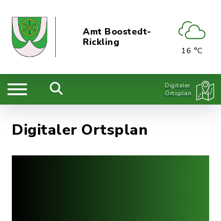
Amt Boostedt-
Rickling
16 °C
Digitaler
Ortsplan
Digitaler Ortsplan