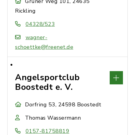
Grüner Weg 101, 24635
Rickling
04328/523
wagner-
schoettke@freenet.de
Angelsportclub
Boostedt e. V.
Dorfring 53, 24598 Boostedt
Thomas Wassermann
0157-81758819