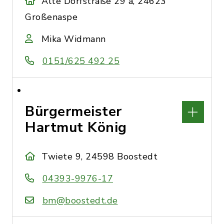
Alte Dorfstraße 29 a, 24623
Großenaspe
Mika Widmann
0151/625 492 25
Bürgermeister
Hartmut König
Twiete 9, 24598 Boostedt
04393-9976-17
bm@boostedt.de