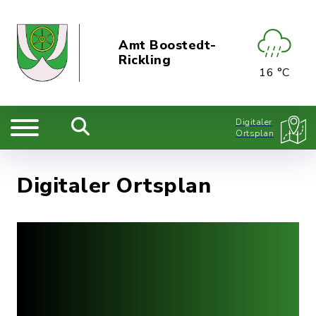
Amt Boostedt-
Rickling
16 °C
Digitaler
Ortsplan
Digitaler Ortsplan