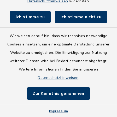
Datenschutzhinweisen
widerrufen.
Land Schleswig-Holstein
Ich stimme zu
Ich stimme nicht zu
Fundbüro
Wir weisen darauf hin, dass wir technisch notwendige
Cookies einsetzen, um eine optimale Darstellung unserer
Website zu ermöglichen. Die Einwilligung zur Nutzung
Kontakt
weiterer Dienste wird bei Bedarf gesondert abgefragt.
Weitere Informationen finden Sie in unseren
Barrierefreiheit
Datenschutzhinweisen
.
Datenschutz
Zur Kenntnis genommen
Impressum
Impressum
Sitemap