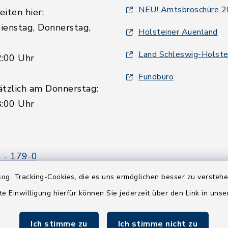
NEU! Amtsbroschüre 
iten hier:
ienstag, Donnerstag,
Holsteiner Auenland
Land Schleswig-Holste
2:00 Uhr
Fundbüro
ätzlich am Donnerstag:
8:00 Uhr
 - 179-0
 - 179-44
og. Tracking-Cookies, die es uns ermöglichen besser zu versteh
amt-boostedt-
te Einwilligung hierfür können Sie jederzeit über den Link in uns
e
Ich stimme zu
Ich stimme nicht zu