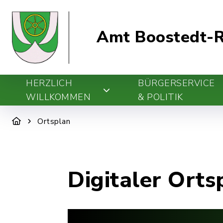
Amt Boostedt-R
HERZLICH
BÜRGERSERVICE
WILLKOMMEN
& POLITIK
Ortsplan
Digitaler Orts