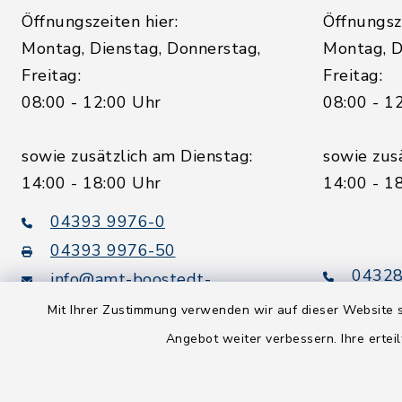
Öffnungszeiten hier:
Öffnungsze
Montag, Dienstag, Donnerstag,
Montag, D
Freitag:
Freitag:
08:00 - 12:00 Uhr
08:00 - 1
sowie zusätzlich am Dienstag:
sowie zus
14:00 - 18:00 Uhr
14:00 - 1
04393 9976-0
04393 9976-50
04328
info@amt-boostedt-
rickling.de
04328
Mit Ihrer Zustimmung verwenden wir auf dieser Website s
info@
Angebot weiter verbessern. Ihre erteil
rickling.d
Digitaler
Rechnungsversand: