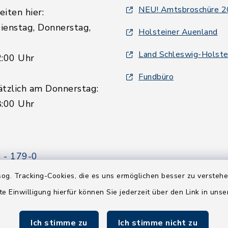
NEU! Amtsbroschüre 
iten hier:
ienstag, Donnerstag,
Holsteiner Auenland
Land Schleswig-Holste
2:00 Uhr
Fundbüro
ätzlich am Donnerstag:
8:00 Uhr
 - 179-0
 - 179-44
og. Tracking-Cookies, die es uns ermöglichen besser zu versteh
amt-boostedt-
te Einwilligung hierfür können Sie jederzeit über den Link in uns
e
Ich stimme zu
Ich stimme nicht zu