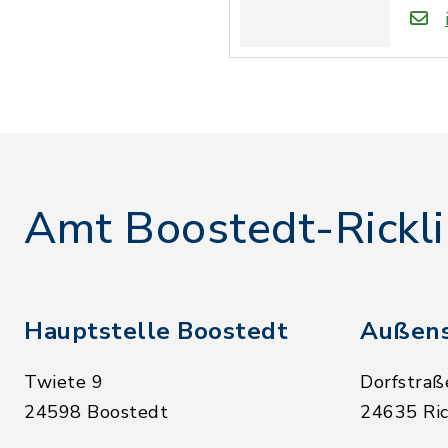
Amt Boostedt-Rickl
Hauptstelle Boostedt
Außens
Twiete 9
Dorfstraß
24598 Boostedt
24635 Ric