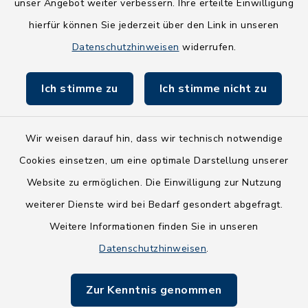
NEU! Amtsbroschüre 2026
unser Angebot weiter verbessern. Ihre erteilte Einwilligung
hierfür können Sie jederzeit über den Link in unseren
Holsteiner Auenland
Datenschutzhinweisen
widerrufen.
Land Schleswig-Holstein
Ich stimme zu
Ich stimme nicht zu
Fundbüro
Wir weisen darauf hin, dass wir technisch notwendige
Cookies einsetzen, um eine optimale Darstellung unserer
Website zu ermöglichen. Die Einwilligung zur Nutzung
Kontakt
weiterer Dienste wird bei Bedarf gesondert abgefragt.
Weitere Informationen finden Sie in unseren
Barrierefreiheit
Datenschutzhinweisen
.
Datenschutz
Zur Kenntnis genommen
Impressum