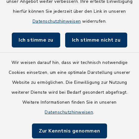
NEU! Amtsbroschüre 2026
unser Angebot weiter verbessern. Ihre erteilte Einwilligung
hierfür können Sie jederzeit über den Link in unseren
Holsteiner Auenland
Datenschutzhinweisen
widerrufen.
Land Schleswig-Holstein
Ich stimme zu
Ich stimme nicht zu
Fundbüro
Wir weisen darauf hin, dass wir technisch notwendige
Cookies einsetzen, um eine optimale Darstellung unserer
Website zu ermöglichen. Die Einwilligung zur Nutzung
Kontakt
weiterer Dienste wird bei Bedarf gesondert abgefragt.
Weitere Informationen finden Sie in unseren
Barrierefreiheit
Datenschutzhinweisen
.
Datenschutz
Zur Kenntnis genommen
Impressum