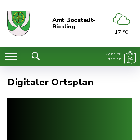
Amt Boostedt-
Rickling
17 °C
Digitaler
Ortsplan
Digitaler Ortsplan