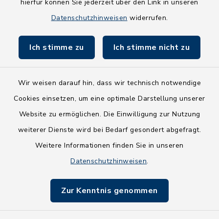
hierfür können Sie jederzeit über den Link in unseren
Holsteiner Auenland
Datenschutzhinweisen
widerrufen.
Land Schleswig-Holstein
Ich stimme zu
Ich stimme nicht zu
Fundbüro
Wir weisen darauf hin, dass wir technisch notwendige
Cookies einsetzen, um eine optimale Darstellung unserer
Website zu ermöglichen. Die Einwilligung zur Nutzung
Kontakt
weiterer Dienste wird bei Bedarf gesondert abgefragt.
Weitere Informationen finden Sie in unseren
Barrierefreiheit
Datenschutzhinweisen
.
Datenschutz
Zur Kenntnis genommen
Impressum