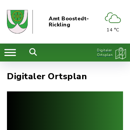
Amt Boostedt-
Rickling
14 °C
Digitaler
Ortsplan
Digitaler Ortsplan