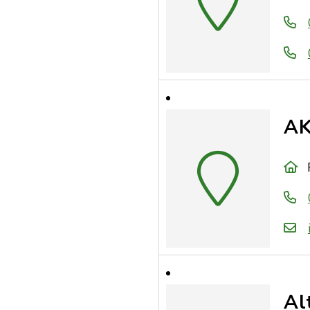
AK
Al