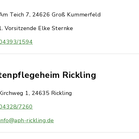
Am Teich 7, 24626 Groß Kummerfeld
1. Vorsitzende Elke Sternke
04393/1594
tenpflegeheim Rickling
Kirchweg 1, 24635 Rickling
04328/7260
info@aph-rickling.de