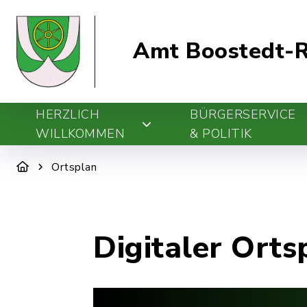
Amt Boostedt-R
HERZLICH
BÜRGERSERVICE
WILLKOMMEN
& POLITIK
Ortsplan
Digitaler Orts