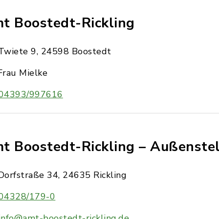
t Boostedt-Rickling
Twiete 9, 24598 Boostedt
Frau Mielke
04393/997616
t Boostedt-Rickling – Außenstel
Dorfstraße 34, 24635 Rickling
04328/179-0
info@amt-boostedt-rickling.de