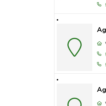
Ag
Ag