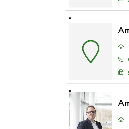
Am
Am