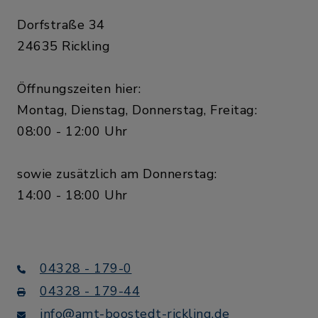
Dorfstraße 34
24635 Rickling
Rickling: Spiele für
Aug
Öffnungszeiten hier:
alle Ricklinger Kinder
21
der Jahrgänge 2011 -
Montag, Dienstag, Donnerstag, Freitag:
An der Reithalle
2022
Rickling
08:00 - 12:00 Uhr
sowie zusätzlich am Donnerstag:
14:00 - 18:00 Uhr
Groß Kummerfeld:
Aug
Eisenbahntage
22
Kleinkummerfeld
Bahnhof
04328 - 179-0
04328 - 179-44
info@amt-boostedt-rickling.de