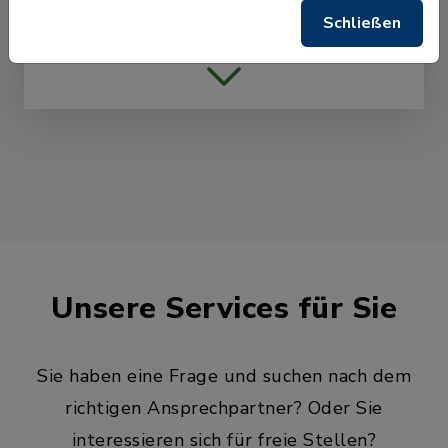
Schließen
SPD Fraktion
Aug
10
Markttreff Alte
Schule Raum 2.5
Boostedt:
Aug
Unsere Services für Sie
Spielenachmittag mit
11
dem Seniorenclub
Hof Lübbe
Sie haben eine Frage und suchen nach dem
richtigen Ansprechpartner? Oder Sie
interessieren sich für freie Stellen?