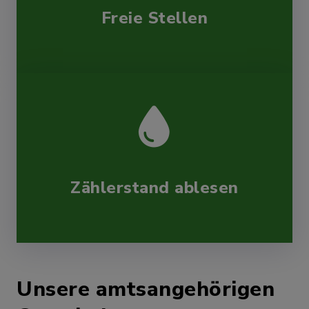
15
Freibad Rickling
Freie Stellen
Latendorf: BINGO
Aug
"only for Kids"
16
Mühlenberghaus
Zählerstand ablesen
Boostedt:
Aug
Spielenachmittag mit
17
dem Seniorenclub
Hof Lübbe
Unsere amtsangehörigen