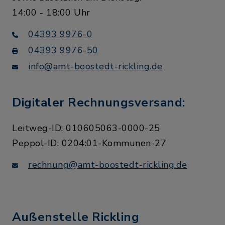
14:00 - 18:00 Uhr
Groß Kummerfeld:
Aug
Spielenachmittag
19
04393 9976-0
04393 9976-50
Feuerewehrgerätehaus
Willingrade
info@amt-boostedt-rickling.de
Digitaler Rechnungsversand:
Groß Kummerfeld:
Aug
Tanzen
19
Leitweg-ID: 010605063-0000-25
Feuerwehrgerätehaus
Peppol-ID: 0204:01-Kommunen-27
Willingrade
rechnung@amt-boostedt-rickling.de
Rickling: Aufbau
Aug
Kindervogelschießen
20
Außenstelle Rickling
An der Reithalle