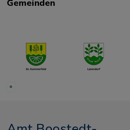
Gemeinden
Groß Kummerfeld:
Aug
Hockerdeerns
17
Alte Schule
Kleinkummerfeld
Boostedt: Sitzung des
Aug
Bau- und
17
Konversionsausschusses
(geplant)
Boostedt:
Aug
Spielenachmittag mit
Amt Boostedt-
18