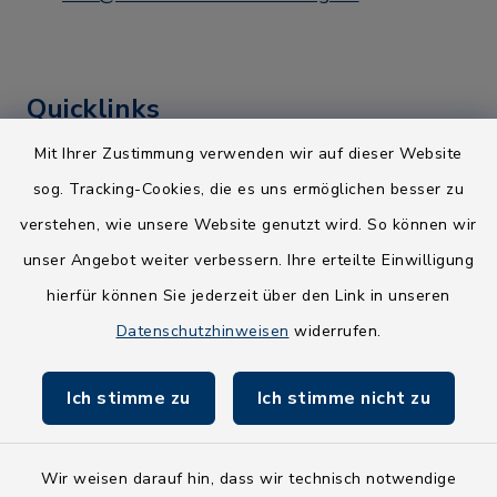
Rickling:
Aug
Siegerehrung, Umzug,
22
Geschenkeverteilung
An der Reithalle
Rickling
Quicklinks
Mit Ihrer Zustimmung verwenden wir auf dieser Website
Kreis Segeberg
sog. Tracking-Cookies, die es uns ermöglichen besser zu
Rickling: Abbau
Aug
Wege-Zweckverband
Kindervogelschießen
verstehen, wie unsere Website genutzt wird. So können wir
23
NEU! Amtsbroschüre 2026
unser Angebot weiter verbessern. Ihre erteilte Einwilligung
An der Reithalle
hierfür können Sie jederzeit über den Link in unseren
Holsteiner Auenland
Datenschutzhinweisen
widerrufen.
Land Schleswig-Holstein
Groß Kummerfeld:
Aug
Ich stimme zu
Ich stimme nicht zu
Fundbüro
Eisenbahntage
23
Kleinkummerfeld
Bahnhof
Wir weisen darauf hin, dass wir technisch notwendige