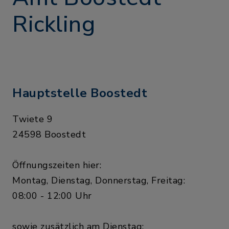
dem Seniorenclub
Hof Lübbe
Rickling
Groß Kummerfeld:
Aug
Spaziergang mit dem
18
Seniorenbeirat
Hauptstelle Boostedt
Krähenholz
Twiete 9
24598 Boostedt
Groß Kummerfeld:
Aug
Öffnungszeiten hier:
Einschulung
19
Montag, Dienstag, Donnerstag, Freitag:
Grundschule Groß
08:00 - 12:00 Uhr
Kummerfeld
sowie zusätzlich am Dienstag: