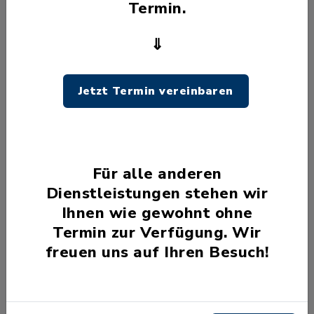
Termin.
Boostedt:
Aug
Spielenachmittag mit
⇓
10
dem Seniorenclub
Hof Lübbe
Jetzt Termin vereinbaren
Groß Kummerfeld:
Aug
Hockerdeerns
10
Für alle anderen
Alte Schule
Dienstleistungen stehen wir
Kleinkummerfeld
Ihnen wie gewohnt ohne
Termin zur Verfügung. Wir
freuen uns auf Ihren Besuch!
CDU Fraktion
Aug
10
Markttreff Alte
Schule Saal