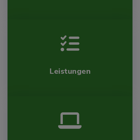
Heidmühlen:
Aug
Übernachten im
14
Wildpark Eekholt
Wildpark Eekholt
Leistungen
Groß Kummerfeld:
Aug
Grillabend
14
Feuerwehrhgeräteaus
Willingrade
Rickling: Beach-Party
Aug