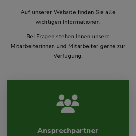
Groß Kummerfeld:
Aug
Spaziergang mit dem
Auf unserer Website finden Sie alle
11
Seniorenbeirat
Krähenholz
wichtigen Informationen.
Bei Fragen stehen Ihnen unsere
Mitarbeiterinnen und Mitarbeiter gerne zur
Heidmühlen:
Aug
Verfügung.
Maßnahmenausschuss
12
Sprüttenhus,
Dorfstraße 15
Rickling: Treffen des
Aug
Ortsverbandes
13
Rickling/Trappenkamp
Café Abakus
Ansprechpartner