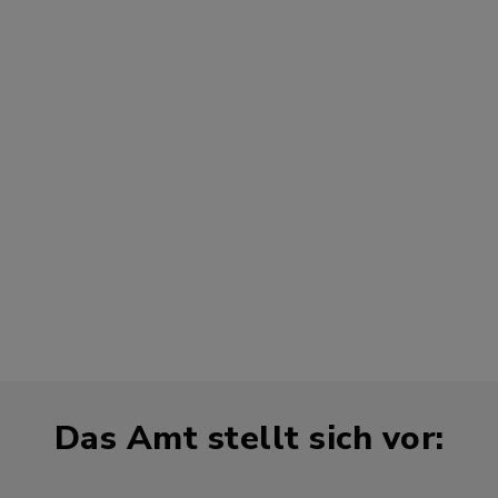
Entscheidungen
und dem Alltag der
Menschen.
Jörn Klatt
Amtsdirektor
Das Amt stellt sich vor: