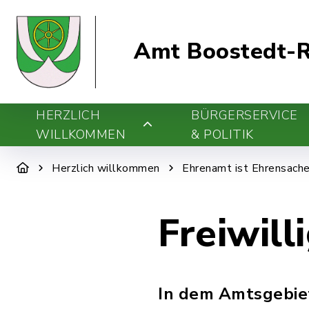
Amt Boostedt-R
HERZLICH
BÜRGERSERVICE
WILLKOMMEN
& POLITIK
Herzlich willkommen
Ehrenamt ist Ehrensach
Freiwil
In dem Amtsgebiet