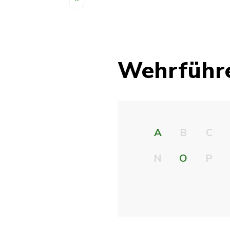
Wehrführ
A
B
C
N
O
P