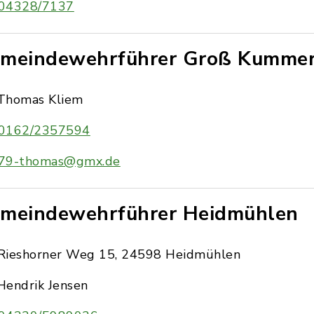
04328/7137
meindewehrführer Groß Kummer
Thomas Kliem
0162/2357594
79-thomas@gmx.de
meindewehrführer Heidmühlen
Rieshorner Weg 15, 24598 Heidmühlen
Hendrik Jensen