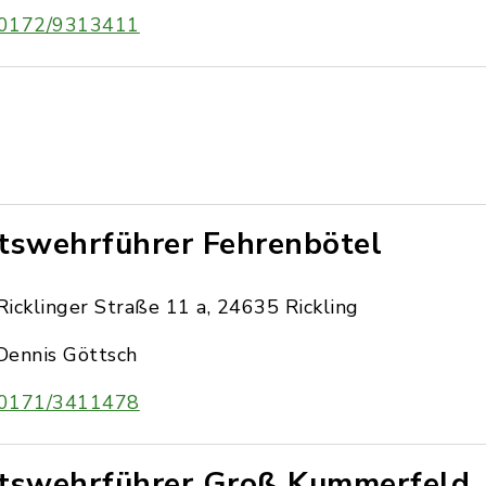
0172/9313411
tswehrführer Fehrenbötel
Ricklinger Straße 11 a, 24635 Rickling
Dennis Göttsch
0171/3411478
tswehrführer Groß Kummerfeld