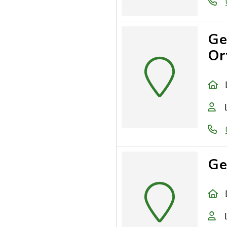
Ge
Or
Ge