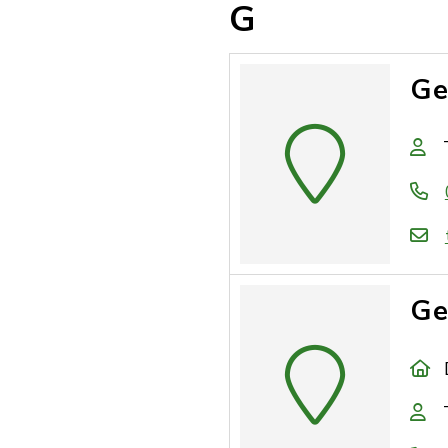
G
Ge
Ge