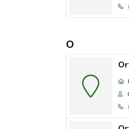
O
Or
Or