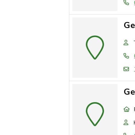
Ge
Ge