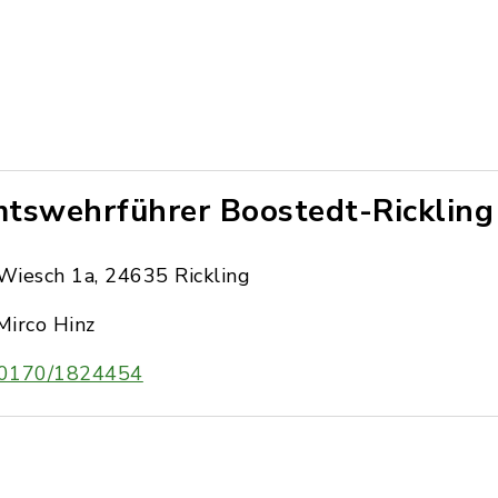
tswehrführer Boostedt-Rickling
Wiesch 1a, 24635 Rickling
Mirco Hinz
0170/1824454