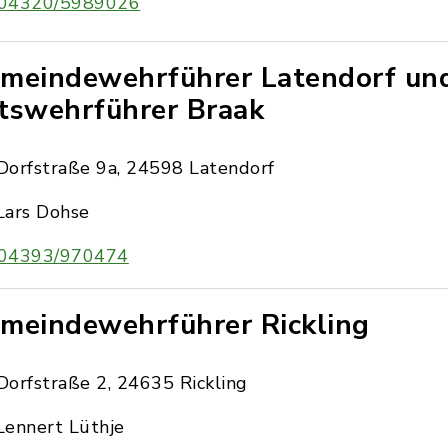
04320/5989026
meindewehrführer Latendorf un
tswehrführer Braak
Dorfstraße 9a, 24598 Latendorf
Lars Dohse
04393/970474
meindewehrführer Rickling
Dorfstraße 2, 24635 Rickling
Lennert Lüthje