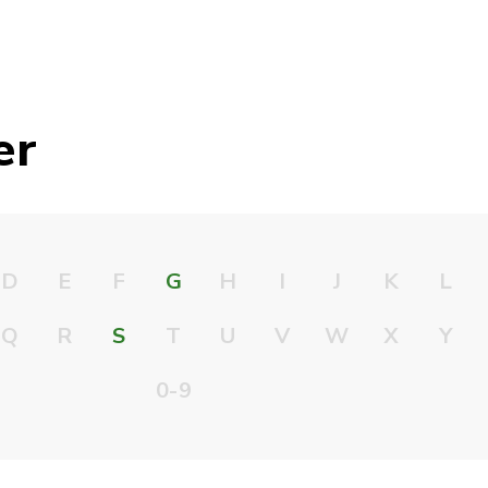
er
D
E
F
G
H
I
J
K
L
Q
R
S
T
U
V
W
X
Y
0-9