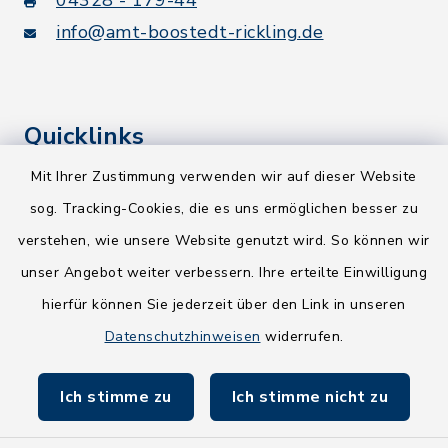
info@amt-boostedt-rickling.de
Quicklinks
Mit Ihrer Zustimmung verwenden wir auf dieser Website
Kreis Segeberg
sog. Tracking-Cookies, die es uns ermöglichen besser zu
Wege-Zweckverband
verstehen, wie unsere Website genutzt wird. So können wir
NEU! Amtsbroschüre 2026
unser Angebot weiter verbessern. Ihre erteilte Einwilligung
hierfür können Sie jederzeit über den Link in unseren
Holsteiner Auenland
Datenschutzhinweisen
widerrufen.
Land Schleswig-Holstein
Ich stimme zu
Ich stimme nicht zu
Fundbüro