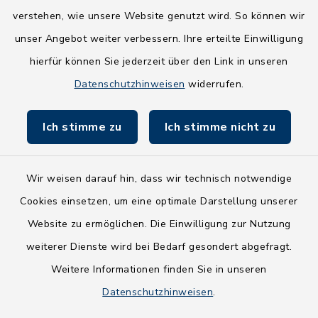
Wege-Zweckverband
verstehen, wie unsere Website genutzt wird. So können wir
NEU! Amtsbroschüre 2026
unser Angebot weiter verbessern. Ihre erteilte Einwilligung
hierfür können Sie jederzeit über den Link in unseren
Holsteiner Auenland
Datenschutzhinweisen
widerrufen.
Land Schleswig-Holstein
Ich stimme zu
Ich stimme nicht zu
Fundbüro
Wir weisen darauf hin, dass wir technisch notwendige
Cookies einsetzen, um eine optimale Darstellung unserer
Website zu ermöglichen. Die Einwilligung zur Nutzung
Kontakt
weiterer Dienste wird bei Bedarf gesondert abgefragt.
Weitere Informationen finden Sie in unseren
Barrierefreiheit
Datenschutzhinweisen
.
Datenschutz