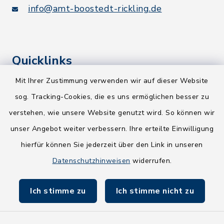
info@amt-boostedt-rickling.de
Quicklinks
Mit Ihrer Zustimmung verwenden wir auf dieser Website
Kreis Segeberg
sog. Tracking-Cookies, die es uns ermöglichen besser zu
Wege-Zweckverband
verstehen, wie unsere Website genutzt wird. So können wir
NEU! Amtsbroschüre 2026
unser Angebot weiter verbessern. Ihre erteilte Einwilligung
hierfür können Sie jederzeit über den Link in unseren
Holsteiner Auenland
Datenschutzhinweisen
widerrufen.
Land Schleswig-Holstein
Ich stimme zu
Ich stimme nicht zu
Fundbüro