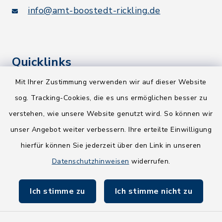
info@amt-boostedt-rickling.de
Quicklinks
Mit Ihrer Zustimmung verwenden wir auf dieser Website
Kreis Segeberg
sog. Tracking-Cookies, die es uns ermöglichen besser zu
Wege-Zweckverband
verstehen, wie unsere Website genutzt wird. So können wir
NEU! Amtsbroschüre 2026
unser Angebot weiter verbessern. Ihre erteilte Einwilligung
hierfür können Sie jederzeit über den Link in unseren
Holsteiner Auenland
Datenschutzhinweisen
widerrufen.
Land Schleswig-Holstein
Ich stimme zu
Ich stimme nicht zu
Fundbüro