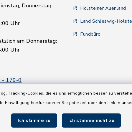
ienstag, Donnerstag,
Holsteiner Auenland
Land Schleswig-Holste
2:00 Uhr
Fundbüro
ätzlich am Donnerstag:
8:00 Uhr
 - 179-0
 - 179-44
og. Tracking-Cookies, die es uns ermöglichen besser zu versteh
amt-boostedt-
te Einwilligung hierfür können Sie jederzeit über den Link in uns
e
Ich stimme zu
Ich stimme nicht zu