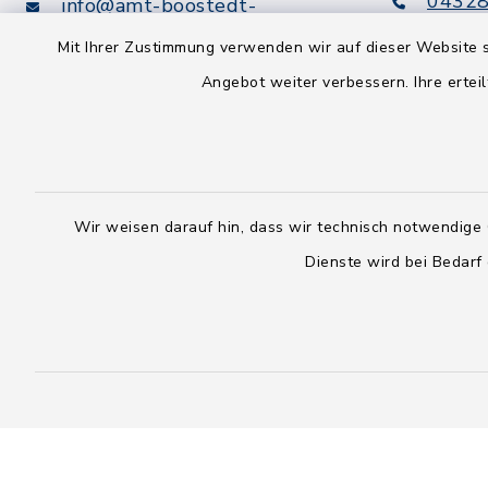
04328
info@amt-boostedt-
rickling.de
04328
Mit Ihrer Zustimmung verwenden wir auf dieser Website s
info@
Angebot weiter verbessern. Ihre erteil
rickling.d
Digitaler
Rechnungsversand:
Leitweg-ID: 010605063-0000-
25
Wir weisen darauf hin, dass wir technisch notwendige 
Peppol-ID: 0204:01-Kommunen-
Dienste wird bei Bedarf
27
rechnung@amt-boostedt-
rickling.de