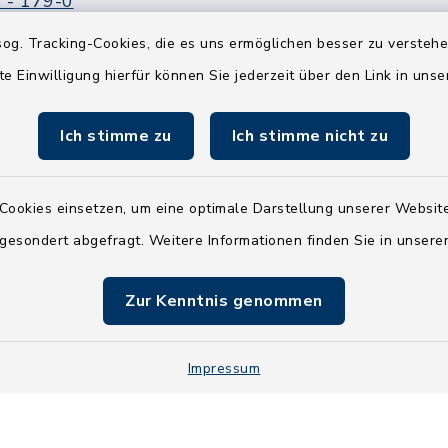
 - 179-0
 - 179-44
og. Tracking-Cookies, die es uns ermöglichen besser zu versteh
amt-boostedt-
te Einwilligung hierfür können Sie jederzeit über den Link in uns
e
Ich stimme zu
Ich stimme nicht zu
Cookies einsetzen, um eine optimale Darstellung unserer Website
 gesondert abgefragt. Weitere Informationen finden Sie in unser
Zur Kenntnis genommen
Impressum