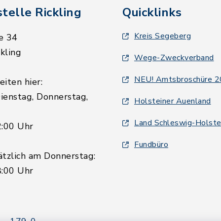
telle Rickling
Quicklinks
Kreis Segeberg
e 34
kling
Wege-Zweckverband
NEU! Amtsbroschüre 
iten hier:
ienstag, Donnerstag,
Holsteiner Auenland
Land Schleswig-Holste
2:00 Uhr
Fundbüro
ätzlich am Donnerstag:
8:00 Uhr