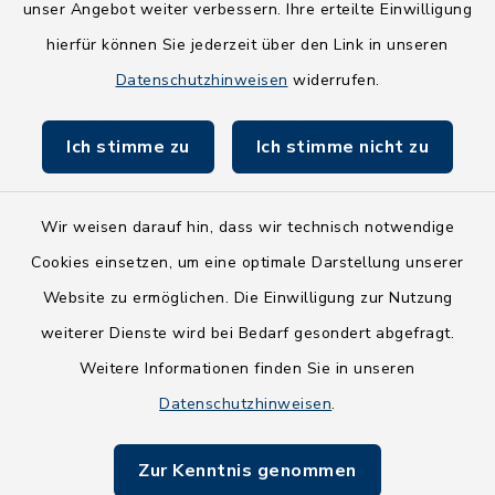
NEU! Amtsbroschüre 2026
unser Angebot weiter verbessern. Ihre erteilte Einwilligung
hierfür können Sie jederzeit über den Link in unseren
Holsteiner Auenland
Datenschutzhinweisen
widerrufen.
Land Schleswig-Holstein
Ich stimme zu
Ich stimme nicht zu
Fundbüro
Wir weisen darauf hin, dass wir technisch notwendige
Cookies einsetzen, um eine optimale Darstellung unserer
Website zu ermöglichen. Die Einwilligung zur Nutzung
Kontakt
weiterer Dienste wird bei Bedarf gesondert abgefragt.
Weitere Informationen finden Sie in unseren
Barrierefreiheit
Datenschutzhinweisen
.
Datenschutz
Zur Kenntnis genommen
Impressum