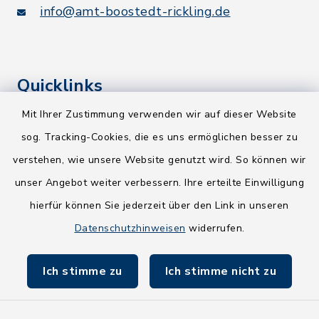
info@amt-boostedt-rickling.de
Quicklinks
Mit Ihrer Zustimmung verwenden wir auf dieser Website
Kreis Segeberg
sog. Tracking-Cookies, die es uns ermöglichen besser zu
Wege-Zweckverband
verstehen, wie unsere Website genutzt wird. So können wir
NEU! Amtsbroschüre 2026
unser Angebot weiter verbessern. Ihre erteilte Einwilligung
hierfür können Sie jederzeit über den Link in unseren
Holsteiner Auenland
Datenschutzhinweisen
widerrufen.
Land Schleswig-Holstein
Ich stimme zu
Ich stimme nicht zu
Fundbüro