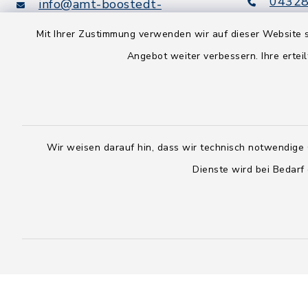
04328
info@amt-boostedt-
rickling.de
04328
Mit Ihrer Zustimmung verwenden wir auf dieser Website s
info@
Angebot weiter verbessern. Ihre erteil
rickling.d
Digitaler
Rechnungsversand:
Leitweg-ID: 010605063-0000-
25
Wir weisen darauf hin, dass wir technisch notwendige 
Peppol-ID: 0204:01-Kommunen-
Dienste wird bei Bedarf
27
rechnung@amt-boostedt-
rickling.de