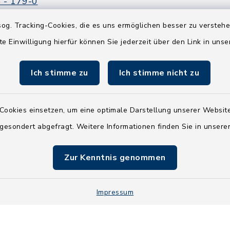
 - 179-0
 - 179-44
og. Tracking-Cookies, die es uns ermöglichen besser zu versteh
amt-boostedt-
te Einwilligung hierfür können Sie jederzeit über den Link in uns
e
Ich stimme zu
Ich stimme nicht zu
Cookies einsetzen, um eine optimale Darstellung unserer Website
 gesondert abgefragt. Weitere Informationen finden Sie in unser
Zur Kenntnis genommen
Impressum