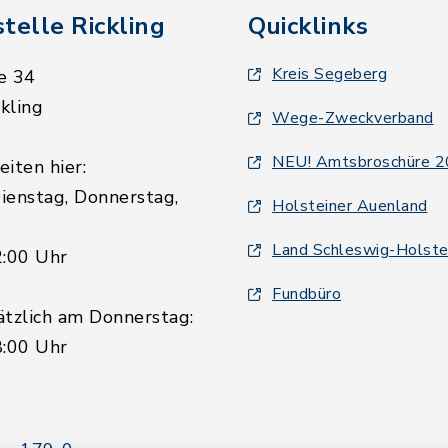
telle Rickling
Quicklinks
Kreis Segeberg
e 34
kling
Wege-Zweckverband
NEU! Amtsbroschüre 
iten hier:
ienstag, Donnerstag,
Holsteiner Auenland
Land Schleswig-Holste
2:00 Uhr
Fundbüro
ätzlich am Donnerstag:
8:00 Uhr