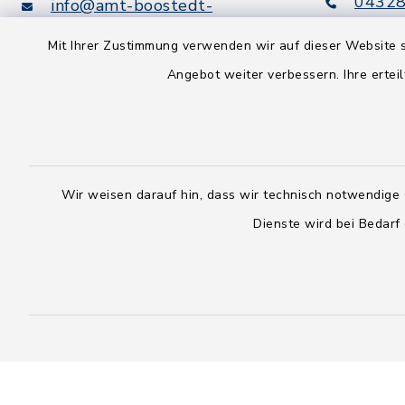
04328
info@amt-boostedt-
rickling.de
04328
Mit Ihrer Zustimmung verwenden wir auf dieser Website s
info@
Angebot weiter verbessern. Ihre erteil
rickling.d
Digitaler
Rechnungsversand:
Leitweg-ID: 010605063-0000-
25
Wir weisen darauf hin, dass wir technisch notwendige 
Peppol-ID: 0204:01-Kommunen-
Dienste wird bei Bedarf
27
rechnung@amt-boostedt-
rickling.de