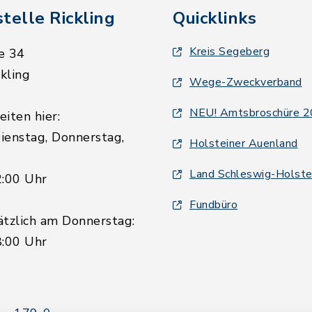
telle Rickling
Quicklinks
Kreis Segeberg
e 34
kling
Wege-Zweckverband
NEU! Amtsbroschüre 
iten hier:
ienstag, Donnerstag,
Holsteiner Auenland
Land Schleswig-Holste
2:00 Uhr
Fundbüro
ätzlich am Donnerstag:
8:00 Uhr