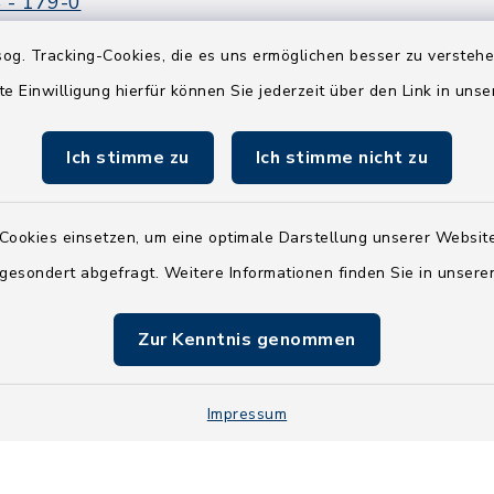
 - 179-0
 - 179-44
og. Tracking-Cookies, die es uns ermöglichen besser zu versteh
amt-boostedt-
te Einwilligung hierfür können Sie jederzeit über den Link in uns
e
Ich stimme zu
Ich stimme nicht zu
Cookies einsetzen, um eine optimale Darstellung unserer Website
 gesondert abgefragt. Weitere Informationen finden Sie in unser
Zur Kenntnis genommen
Impressum