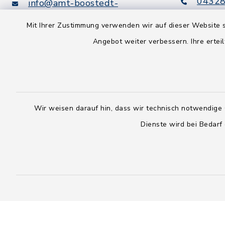
04328
info@amt-boostedt-
rickling.de
04328
Mit Ihrer Zustimmung verwenden wir auf dieser Website s
info@
Angebot weiter verbessern. Ihre erteil
rickling.d
Digitaler
Rechnungsversand:
Leitweg-ID: 010605063-0000-
25
Wir weisen darauf hin, dass wir technisch notwendige 
Peppol-ID: 0204:01-Kommunen-
Dienste wird bei Bedarf
27
rechnung@amt-boostedt-
rickling.de