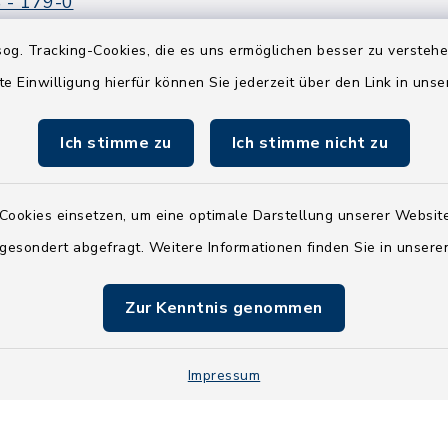
 - 179-0
 - 179-44
og. Tracking-Cookies, die es uns ermöglichen besser zu versteh
amt-boostedt-
te Einwilligung hierfür können Sie jederzeit über den Link in uns
e
Ich stimme zu
Ich stimme nicht zu
Cookies einsetzen, um eine optimale Darstellung unserer Website
 gesondert abgefragt. Weitere Informationen finden Sie in unser
Zur Kenntnis genommen
Impressum