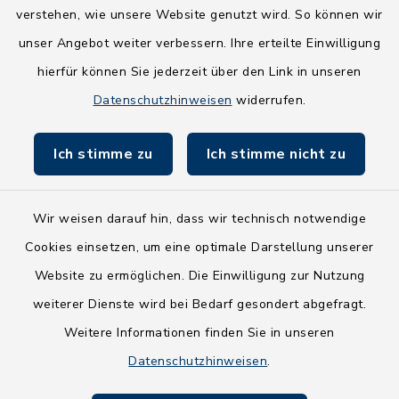
Wege-Zweckverband
verstehen, wie unsere Website genutzt wird. So können wir
NEU! Amtsbroschüre 2026
unser Angebot weiter verbessern. Ihre erteilte Einwilligung
hierfür können Sie jederzeit über den Link in unseren
Holsteiner Auenland
Datenschutzhinweisen
widerrufen.
Land Schleswig-Holstein
Ich stimme zu
Ich stimme nicht zu
Fundbüro
Wir weisen darauf hin, dass wir technisch notwendige
Cookies einsetzen, um eine optimale Darstellung unserer
Website zu ermöglichen. Die Einwilligung zur Nutzung
Kontakt
weiterer Dienste wird bei Bedarf gesondert abgefragt.
Weitere Informationen finden Sie in unseren
Barrierefreiheit
Datenschutzhinweisen
.
Datenschutz