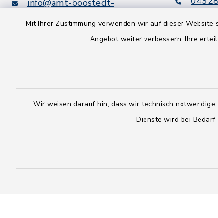
04328
info@amt-boostedt-
rickling.de
04328
Mit Ihrer Zustimmung verwenden wir auf dieser Website s
info@
Angebot weiter verbessern. Ihre erteil
rickling.d
Digitaler
Rechnungsversand:
Leitweg-ID: 010605063-0000-
25
Wir weisen darauf hin, dass wir technisch notwendige 
Peppol-ID: 0204:01-Kommunen-
Dienste wird bei Bedarf
27
rechnung@amt-boostedt-
rickling.de