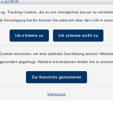
 - 179-0
 - 179-44
og. Tracking-Cookies, die es uns ermöglichen besser zu versteh
amt-boostedt-
te Einwilligung hierfür können Sie jederzeit über den Link in uns
e
Ich stimme zu
Ich stimme nicht zu
Cookies einsetzen, um eine optimale Darstellung unserer Website
 gesondert abgefragt. Weitere Informationen finden Sie in unser
Zur Kenntnis genommen
Impressum