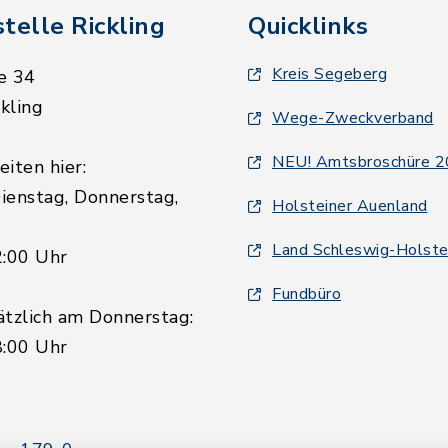
telle Rickling
Quicklinks
Kreis Segeberg
e 34
kling
Wege-Zweckverband
NEU! Amtsbroschüre 
iten hier:
ienstag, Donnerstag,
Holsteiner Auenland
Land Schleswig-Holste
2:00 Uhr
Fundbüro
ätzlich am Donnerstag:
8:00 Uhr