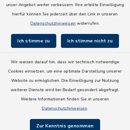
NEU! Amtsbroschüre 2026
unser Angebot weiter verbessern. Ihre erteilte Einwilligung
hierfür können Sie jederzeit über den Link in unseren
Holsteiner Auenland
Datenschutzhinweisen
widerrufen.
Land Schleswig-Holstein
Ich stimme zu
Ich stimme nicht zu
Fundbüro
Wir weisen darauf hin, dass wir technisch notwendige
Cookies einsetzen, um eine optimale Darstellung unserer
Website zu ermöglichen. Die Einwilligung zur Nutzung
Kontakt
weiterer Dienste wird bei Bedarf gesondert abgefragt.
Weitere Informationen finden Sie in unseren
Barrierefreiheit
Datenschutzhinweisen
.
Datenschutz
Zur Kenntnis genommen