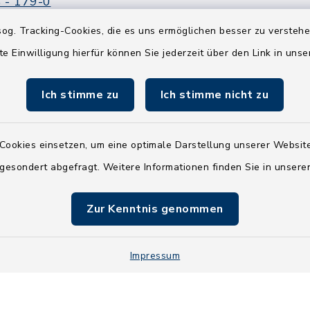
 - 179-0
 - 179-44
og. Tracking-Cookies, die es uns ermöglichen besser zu versteh
amt-boostedt-
te Einwilligung hierfür können Sie jederzeit über den Link in uns
e
Ich stimme zu
Ich stimme nicht zu
Cookies einsetzen, um eine optimale Darstellung unserer Website
 gesondert abgefragt. Weitere Informationen finden Sie in unser
Zur Kenntnis genommen
Impressum