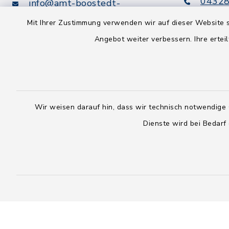
04328
info@amt-boostedt-
rickling.de
04328
Mit Ihrer Zustimmung verwenden wir auf dieser Website s
info@
Angebot weiter verbessern. Ihre erteil
rickling.d
Digitaler
Rechnungsversand:
Leitweg-ID: 010605063-0000-
25
Wir weisen darauf hin, dass wir technisch notwendige 
Peppol-ID: 0204:01-Kommunen-
Dienste wird bei Bedarf
27
rechnung@amt-boostedt-
rickling.de