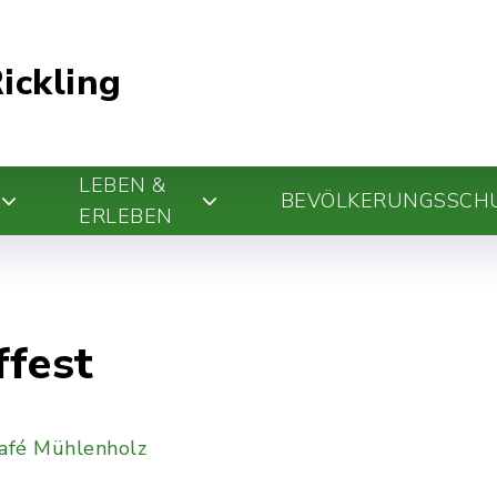
ickling
LEBEN &
BEVÖLKERUNGSSCH
ERLEBEN
ffest
afé Mühlenholz