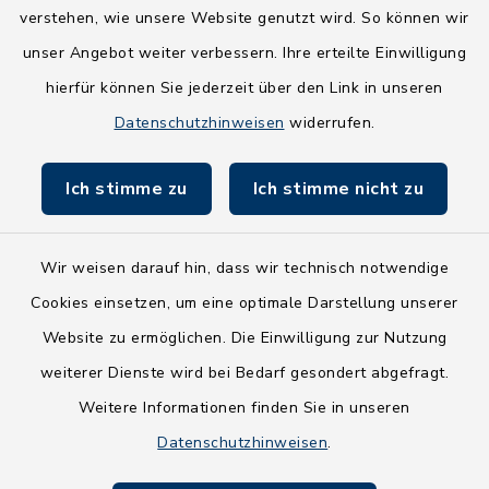
Wege-Zweckverband
verstehen, wie unsere Website genutzt wird. So können wir
NEU! Amtsbroschüre 2026
unser Angebot weiter verbessern. Ihre erteilte Einwilligung
hierfür können Sie jederzeit über den Link in unseren
Holsteiner Auenland
Datenschutzhinweisen
widerrufen.
Land Schleswig-Holstein
Ich stimme zu
Ich stimme nicht zu
Fundbüro
Wir weisen darauf hin, dass wir technisch notwendige
Cookies einsetzen, um eine optimale Darstellung unserer
Website zu ermöglichen. Die Einwilligung zur Nutzung
Kontakt
weiterer Dienste wird bei Bedarf gesondert abgefragt.
Weitere Informationen finden Sie in unseren
Barrierefreiheit
Datenschutzhinweisen
.
Datenschutz