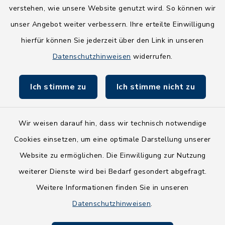
Wege-Zweckverband
verstehen, wie unsere Website genutzt wird. So können wir
NEU! Amtsbroschüre 2026
unser Angebot weiter verbessern. Ihre erteilte Einwilligung
hierfür können Sie jederzeit über den Link in unseren
Holsteiner Auenland
Datenschutzhinweisen
widerrufen.
Land Schleswig-Holstein
Ich stimme zu
Ich stimme nicht zu
Fundbüro
Wir weisen darauf hin, dass wir technisch notwendige
Cookies einsetzen, um eine optimale Darstellung unserer
Website zu ermöglichen. Die Einwilligung zur Nutzung
Kontakt
weiterer Dienste wird bei Bedarf gesondert abgefragt.
Weitere Informationen finden Sie in unseren
Barrierefreiheit
Datenschutzhinweisen
.
Datenschutz