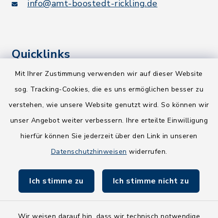
info@amt-boostedt-rickling.de
Quicklinks
Mit Ihrer Zustimmung verwenden wir auf dieser Website
Kreis Segeberg
sog. Tracking-Cookies, die es uns ermöglichen besser zu
Wege-Zweckverband
verstehen, wie unsere Website genutzt wird. So können wir
NEU! Amtsbroschüre 2026
unser Angebot weiter verbessern. Ihre erteilte Einwilligung
hierfür können Sie jederzeit über den Link in unseren
Holsteiner Auenland
Datenschutzhinweisen
widerrufen.
Land Schleswig-Holstein
Ich stimme zu
Ich stimme nicht zu
Fundbüro
Wir weisen darauf hin, dass wir technisch notwendige