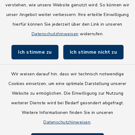
Wege-Zweckverband
verstehen, wie unsere Website genutzt wird. So können wir
NEU! Amtsbroschüre 2026
unser Angebot weiter verbessern. Ihre erteilte Einwilligung
hierfür können Sie jederzeit über den Link in unseren
Holsteiner Auenland
Datenschutzhinweisen
widerrufen.
Land Schleswig-Holstein
Ich stimme zu
Ich stimme nicht zu
Fundbüro
Wir weisen darauf hin, dass wir technisch notwendige
Cookies einsetzen, um eine optimale Darstellung unserer
Website zu ermöglichen. Die Einwilligung zur Nutzung
Kontakt
weiterer Dienste wird bei Bedarf gesondert abgefragt.
Weitere Informationen finden Sie in unseren
Barrierefreiheit
Datenschutzhinweisen
.
Datenschutz