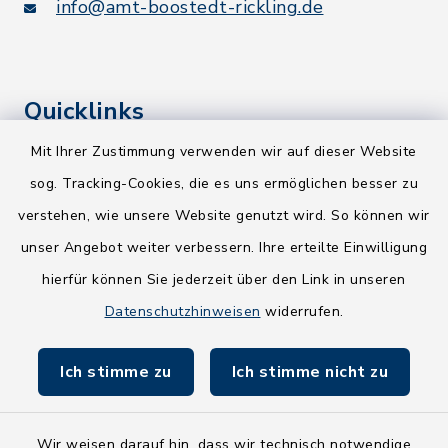
info@amt-boostedt-rickling.de
Quicklinks
Mit Ihrer Zustimmung verwenden wir auf dieser Website
Kreis Segeberg
sog. Tracking-Cookies, die es uns ermöglichen besser zu
Wege-Zweckverband
verstehen, wie unsere Website genutzt wird. So können wir
NEU! Amtsbroschüre 2026
unser Angebot weiter verbessern. Ihre erteilte Einwilligung
hierfür können Sie jederzeit über den Link in unseren
Holsteiner Auenland
Datenschutzhinweisen
widerrufen.
Land Schleswig-Holstein
Ich stimme zu
Ich stimme nicht zu
Fundbüro
Wir weisen darauf hin, dass wir technisch notwendige