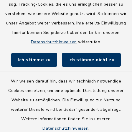
sog. Tracking-Cookies, die es uns ermöglichen besser zu
Wege-Zweckverband
verstehen, wie unsere Website genutzt wird. So können wir
NEU! Amtsbroschüre 2026
unser Angebot weiter verbessern. Ihre erteilte Einwilligung
hierfür können Sie jederzeit über den Link in unseren
Holsteiner Auenland
Datenschutzhinweisen
widerrufen.
Land Schleswig-Holstein
Ich stimme zu
Ich stimme nicht zu
Fundbüro
Wir weisen darauf hin, dass wir technisch notwendige
Cookies einsetzen, um eine optimale Darstellung unserer
Website zu ermöglichen. Die Einwilligung zur Nutzung
Kontakt
weiterer Dienste wird bei Bedarf gesondert abgefragt.
Weitere Informationen finden Sie in unseren
Barrierefreiheit
Datenschutzhinweisen
.