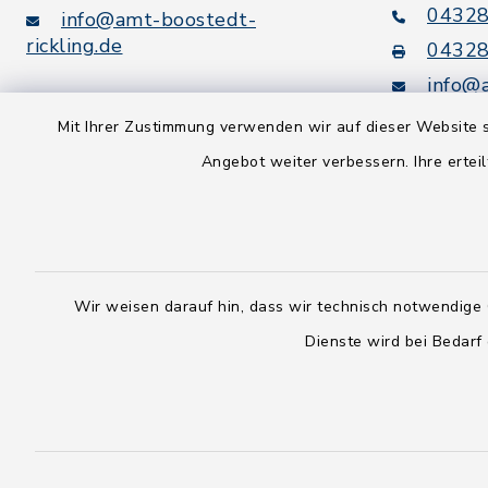
04328
info@amt-boostedt-
rickling.de
04328
info@
rickling.d
Digitaler
Mit Ihrer Zustimmung verwenden wir auf dieser Website s
Rechnungsversand:
Angebot weiter verbessern. Ihre erteil
Leitweg-ID: 010605063-0000-
25
Peppol-ID: 0204:01-Kommunen-
27
Wir weisen darauf hin, dass wir technisch notwendige 
Dienste wird bei Bedarf
rechnung@amt-boostedt-
rickling.de