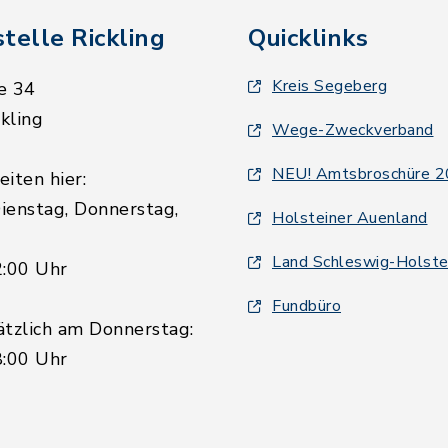
telle Rickling
Quicklinks
Kreis Segeberg
e 34
kling
Wege-Zweckverband
NEU! Amtsbroschüre 
iten hier:
ienstag, Donnerstag,
Holsteiner Auenland
Land Schleswig-Holste
2:00 Uhr
Fundbüro
ätzlich am Donnerstag:
8:00 Uhr