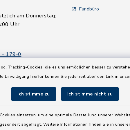
Fundbüro
ätzlich am Donnerstag:
8:00 Uhr
 - 179-0
 - 179-44
og. Tracking-Cookies, die es uns ermöglichen besser zu versteh
amt-boostedt-
te Einwilligung hierfür können Sie jederzeit über den Link in uns
e
Ich stimme zu
Ich stimme nicht zu
Cookies einsetzen, um eine optimale Darstellung unserer Website
 gesondert abgefragt. Weitere Informationen finden Sie in unser