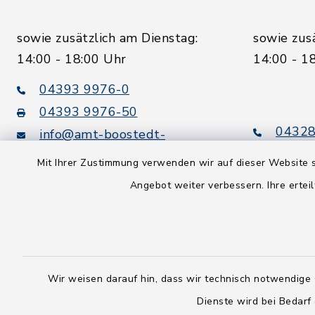
sowie zusätzlich am Dienstag:
sowie zus
14:00 - 18:00 Uhr
14:00 - 1
04393 9976-0
04393 9976-50
04328
info@amt-boostedt-
rickling.de
04328
Mit Ihrer Zustimmung verwenden wir auf dieser Website s
info@
Angebot weiter verbessern. Ihre erteil
rickling.d
Digitaler
Rechnungsversand:
Leitweg-ID: 010605063-0000-
25
Wir weisen darauf hin, dass wir technisch notwendige 
Peppol-ID: 0204:01-Kommunen-
Dienste wird bei Bedarf