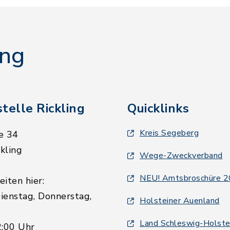
ing
telle Rickling
Quicklinks
Kreis Segeberg
e 34
kling
Wege-Zweckverband
NEU! Amtsbroschüre 
iten hier:
ienstag, Donnerstag,
Holsteiner Auenland
Land Schleswig-Holste
2:00 Uhr