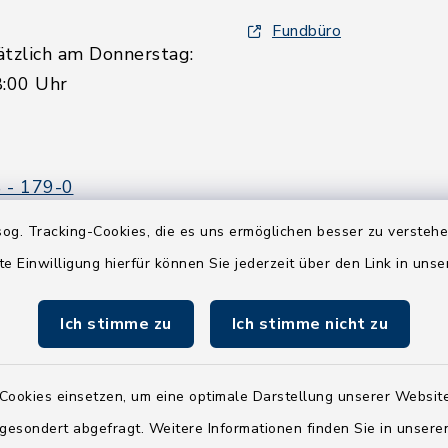
Fundbüro
ätzlich am Donnerstag:
8:00 Uhr
 - 179-0
 - 179-44
og. Tracking-Cookies, die es uns ermöglichen besser zu versteh
amt-boostedt-
te Einwilligung hierfür können Sie jederzeit über den Link in uns
e
Ich stimme zu
Ich stimme nicht zu
Cookies einsetzen, um eine optimale Darstellung unserer Website
 gesondert abgefragt. Weitere Informationen finden Sie in unser