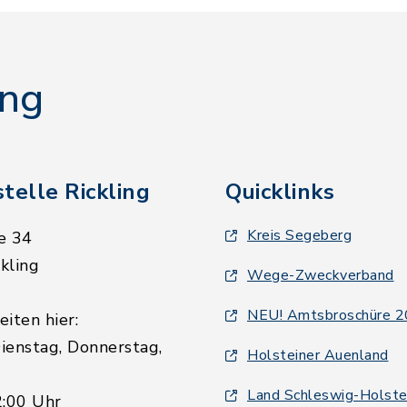
ing
telle Rickling
Quicklinks
Kreis Segeberg
e 34
kling
Wege-Zweckverband
NEU! Amtsbroschüre 
iten hier:
ienstag, Donnerstag,
Holsteiner Auenland
Land Schleswig-Holste
2:00 Uhr