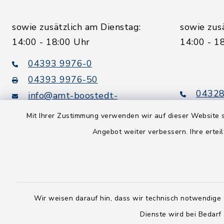
sowie zusätzlich am Dienstag:
sowie zus
14:00 - 18:00 Uhr
14:00 - 1
04393 9976-0
04393 9976-50
04328
info@amt-boostedt-
rickling.de
04328
Mit Ihrer Zustimmung verwenden wir auf dieser Website s
info@
Angebot weiter verbessern. Ihre erteil
rickling.d
Digitaler
Rechnungsversand:
Leitweg-ID: 010605063-0000-
25
Wir weisen darauf hin, dass wir technisch notwendige 
Peppol-ID: 0204:01-Kommunen-
Dienste wird bei Bedarf